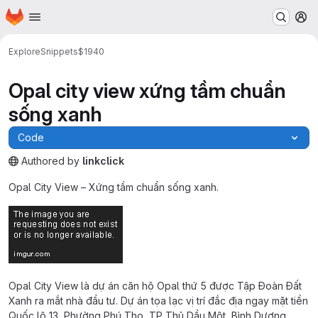
Homepage
Skip to main content
M
Explore
Snippets
$1940
Opal city view xứng tầm chuẩn
sống xanh
Code
Authored
by
linkclick
The snippet can be accessed without any authentication.
Opal City View – Xứng tầm chuẩn sống xanh.
Opal City View là dự án căn hộ Opal thứ 5 được Tập Đoàn Đất
Xanh ra mắt nhà đầu tư. Dự án tọa lạc vị trí đắc địa ngay mặt tiền
Quốc lộ 13, Phường Phú Thọ, TP Thủ Dầu Một, Bình Dương.