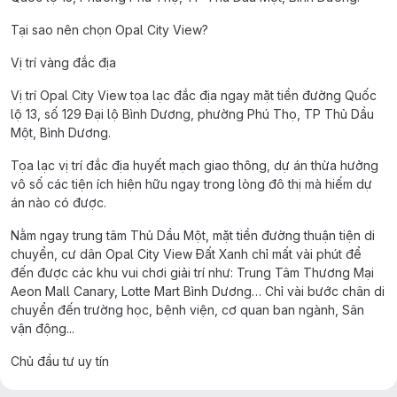
Tại sao nên chọn Opal City View?
Vị trí vàng đắc địa
Vị trí Opal City View tọa lạc đắc địa ngay mặt tiền đường Quốc
lộ 13, số 129 Đại lộ Bình Dương, phường Phú Thọ, TP Thủ Dầu
Một, Bình Dương.
Tọa lạc vị trí đắc địa huyết mạch giao thông, dự án thừa hưởng
vô số các tiện ích hiện hữu ngay trong lòng đô thị mà hiếm dự
án nào có được.
Nằm ngay trung tâm Thủ Dầu Một, mặt tiền đường thuận tiện di
chuyển, cư dân Opal City View Đất Xanh chỉ mất vài phút để
đến được các khu vui chơi giải trí như: Trung Tâm Thương Mại
Aeon Mall Canary, Lotte Mart Bình Dương… Chỉ vài bước chân di
chuyển đến trường học, bệnh viện, cơ quan ban ngành, Sân
vận động...
Chủ đầu tư uy tín
Opal City View Bình Dương là dòng sản phẩm nổi tiếng của Tập